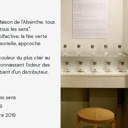
aison de l'Absinthe, tous
tous les sens".
lfactive, la fée verte
ensorielle, approche
uleur du plus clair au
connaissant l'odeur des
ant d'un distributeur.
les sens
19
re 2019