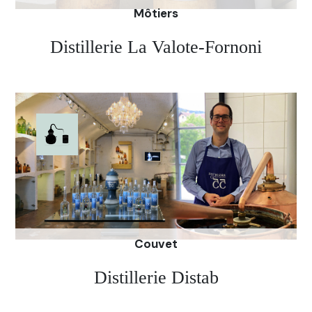
Môtiers
Distillerie La Valote-Fornoni
La passion et l’amour pour un produit qu’il garde
au fond dans son coeur. Fini les soucis du temps où
il était clandestin, Lucien Fornoni présente sans
gêne son produit. Et il a de quoi être fier, car aux
yeux du Môtisan, faire son produit, « c’est faire du
sport ».Ces longues années de clandestinité ont
forgé la force de celui qui crée une absinthe « telle
qu’on la buvait en 1920 ».
Couvet
Distillerie Distab
C’est dans l’arrière-boutique d’une pharmacie à