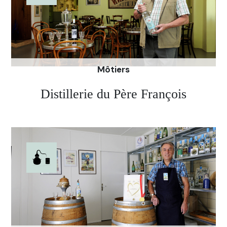
sur place dans un café du 19ème siècle.
Site de la distillerie Distival
Môtiers
Distillerie du Père François
L'Absintherie du Père François est bien plus qu'une
distillerie. Vous pourrez déguster son Absinthe,
dans un bistrot "Années Absinthes" reconstitué. En
plus, vous y découvrirez un musée rempli des
objets que François Bezençon collecte et
collectionne depuis de nombreuses années.
Site de la distillerie Père François