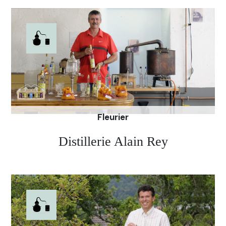
Couvet que Pierre-André Stauffer concoctait son
Absinthe. A l’époque, il se procurait ses ingrédients
dans ce même commerce. Pierre-André Stauffer
distillait aussi, à la demande, les recettes que des
visiteurs lui apportaient. aujourd'hui c'est son fils
Nicolas qui a pris le relais suite au décès de son
Site de la distillerie Distab
papa.
Fleurier
Distillerie Alain Rey
Chez Alain Rey, l’absinthe est une histoire de
famille. Au début, il distillait dans l’alambic de son
beau-père. Aujourd'hui, il utilise également un
alambic qu'il a fabriqué lui-même, afin de distiller
deux produits différents aux saveurs envoûtantes.
Site de la distillerie Alain Rey