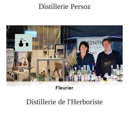
Distillerie Persoz
A Couvet, Gaudentia Persoz fut la première
femme à distiller légalement de l’Absinthe.
Aujourd’hui, dans sa distillerie, Gaudentia Persoz
produit huit types d’Absinthes ainsi que divers
produits dérivés, des fontaines et des liqueurs.
Site de la distillerie Persoz
Fleurier
Distillerie de l'Herboriste
Arrière-petit-fils d'ouvrier chez Pernod, Pierre-
André Virgilio ne pouvait que tremper dans ce
monde de distillateurs. De par leur profession de