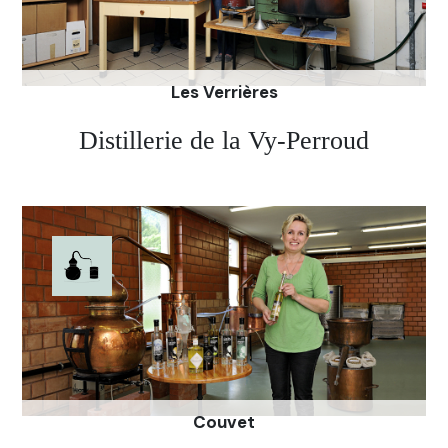
Les Verrières
Distillerie de la Vy-Perroud
La distillerie bien dissimulée de la Vy-Perroud,
située aux Verrières, rappelle un peu l’époque
révolue de la clandestinité. Ici, par habitude peut-
être, on chuchote et on distille tôt le matin. Une
authentique distillerie d’un temps révolu.
Couvet