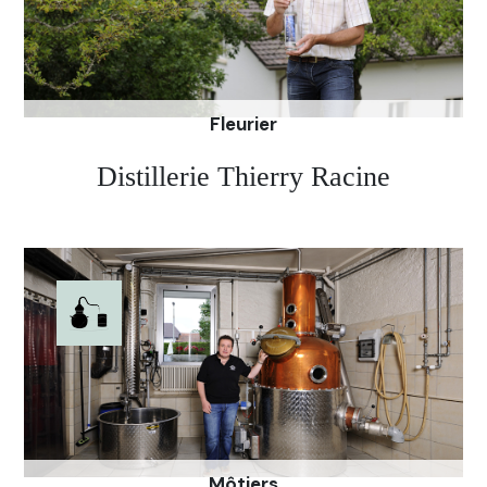
Fleurier
Distillerie Thierry Racine
Il y a déjà de nombreuses années que l’Absinthe
parfume le quotidien de Thierry Racine. Il vous
invite à découvrir son Absinthe l’Opaline qui vous
enchantera par son équilibre, entre la douceur des
plantes et la légère amertume de l’absinthe. A
découvrir absolument.
Môtiers