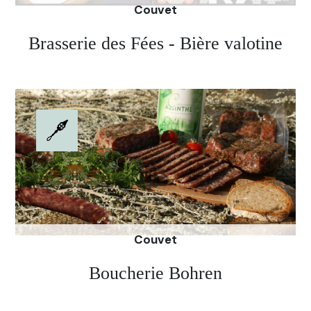
Couvet
Brasserie des Fées - Bière valotine
Il s'agit de la première brasserie du Val-de-
Travers! La brasserie des fées est née d'une
passion des trois fondateurs et de leur
identification à la région de la célèbre fée verte.
Plus d'informations
Couvet
Boucherie Bohren
Cette boucherie familiale propose la viande de la
région. Fabrication maison. Spécialité: la saucisse