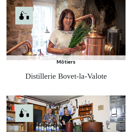
avec la recette d’un oncle. La recette et la
passion sont restées intactes chez Francis Martin.
En 2014, il s’associe à son fils Philippe, qui,
désormais, perpétue ce savoir-faire familial.
Site de la distillerie La Valote Martin
Môtiers
Distillerie Bovet-la-Valote
A Môtiers, Willy Bovet a distillé depuis 1968, d’abord
dans la clandestinité puis dans la légalité dès 2005.
Grâce à ses absinthes, l’histoire a perduré.
Aujourd’hui, c’est sa fille Françoise qui a repris
l’entreprise et pratique le savoir-faire familial.
Site de la distillerie Bovet