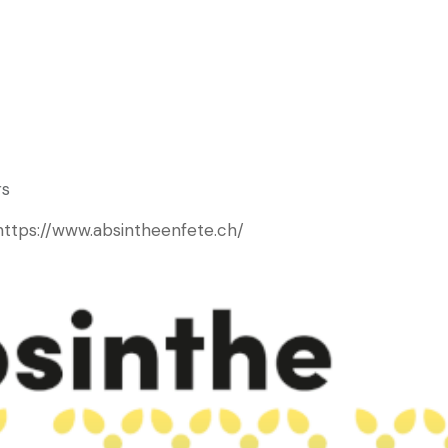
rs
https://www.absintheenfete.ch/